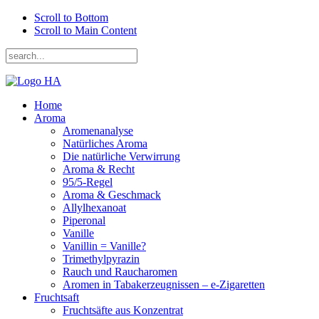
Scroll to Bottom
Scroll to Main Content
Home
Aroma
Aromenanalyse
Natürliches Aroma
Die natürliche Verwirrung
Aroma & Recht
95/5-Regel
Aroma & Geschmack
Allylhexanoat
Piperonal
Vanille
Vanillin = Vanille?
Trimethylpyrazin
Rauch und Raucharomen
Aromen in Tabakerzeugnissen – e-Zigaretten
Fruchtsaft
Fruchtsäfte aus Konzentrat