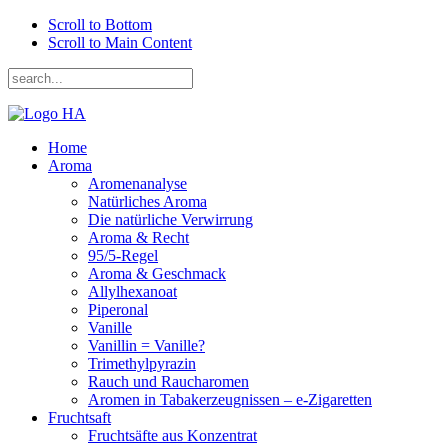
Scroll to Bottom
Scroll to Main Content
Home
Aroma
Aromenanalyse
Natürliches Aroma
Die natürliche Verwirrung
Aroma & Recht
95/5-Regel
Aroma & Geschmack
Allylhexanoat
Piperonal
Vanille
Vanillin = Vanille?
Trimethylpyrazin
Rauch und Raucharomen
Aromen in Tabakerzeugnissen – e-Zigaretten
Fruchtsaft
Fruchtsäfte aus Konzentrat