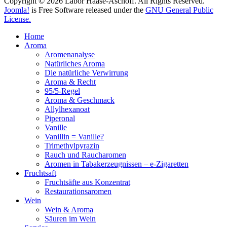
Copyright © 2026 Labor Haase-Aschoff. All Rights Reserved.
Joomla!
is Free Software released under the
GNU General Public
License.
Home
Aroma
Aromenanalyse
Natürliches Aroma
Die natürliche Verwirrung
Aroma & Recht
95/5-Regel
Aroma & Geschmack
Allylhexanoat
Piperonal
Vanille
Vanillin = Vanille?
Trimethylpyrazin
Rauch und Raucharomen
Aromen in Tabakerzeugnissen – e-Zigaretten
Fruchtsaft
Fruchtsäfte aus Konzentrat
Restaurationsaromen
Wein
Wein & Aroma
Säuren im Wein