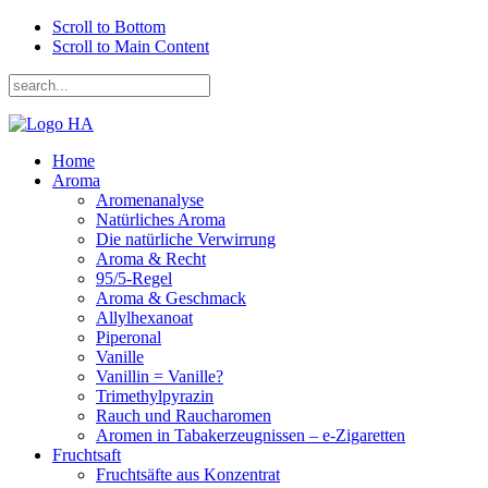
Scroll to Bottom
Scroll to Main Content
Home
Aroma
Aromenanalyse
Natürliches Aroma
Die natürliche Verwirrung
Aroma & Recht
95/5-Regel
Aroma & Geschmack
Allylhexanoat
Piperonal
Vanille
Vanillin = Vanille?
Trimethylpyrazin
Rauch und Raucharomen
Aromen in Tabakerzeugnissen – e-Zigaretten
Fruchtsaft
Fruchtsäfte aus Konzentrat