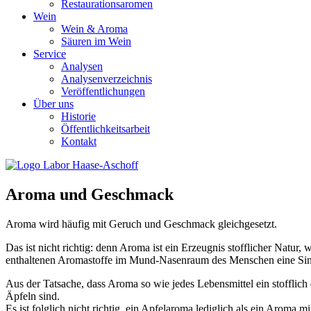
Restaurationsaromen
Wein
Wein & Aroma
Säuren im Wein
Service
Analysen
Analysenverzeichnis
Veröffentlichungen
Über uns
Historie
Öffentlichkeitsarbeit
Kontakt
Aroma und Geschmack
Aroma wird häufig mit Geruch und Geschmack gleichgesetzt.
Das ist nicht richtig: denn Aroma ist ein Erzeugnis stofflicher N
enthaltenen Aromastoffe im Mund-Nasenraum des Menschen eine S
Aus der Tatsache, dass Aroma so wie jedes Lebensmittel ein stofflich
Äpfeln sind.
Es ist folglich nicht richtig, ein Apfelaroma lediglich als ein Arom