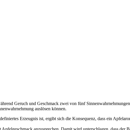
atur, während Geruch und Geschmack zwei von fünf Sinnenwahrnehmunge
innenwahrnehmung auslösen können.
 definiertes Erzeugnis ist, ergibt sich die Konsequenz, dass ein Apfela
a mit Apfelgeschmack anzusprechen. Damit wird unterschlagen, dass der