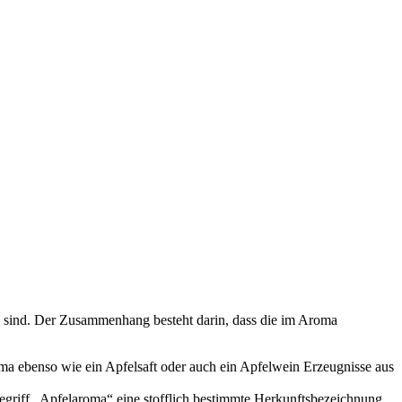
n sind. Der Zusammenhang besteht darin, dass die im Aroma
roma ebenso wie ein Apfelsaft oder auch ein Apfelwein Erzeugnisse aus
 Begriff „Apfelaroma“ eine stofflich bestimmte Herkunftsbezeichnung