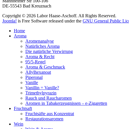
Mannheimer Str 100-106
DE-55543 Bad Kreuznach
Copyright © 2026 Labor Haase-Aschoff. All Rights Reserved.
Joomla!
is Free Software released under the
GNU General Public Lic
Home
Aroma
Aromenanalyse
Natürliches Aroma
Die natürliche Verwirrung
Aroma & Recht
95/5-Regel
Aroma & Geschmack
Allylhexanoat
Piperonal
Vanille
Vanillin = Vanille?
Trimethylpyrazin
Rauch und Raucharomen
Aromen in Tabakerzeugnissen – e-Zigaretten
Fruchtsaft
Fruchtsäfte aus Konzentrat
Restaurationsaromen
Wein