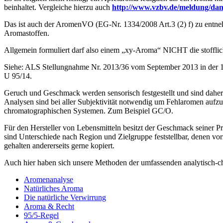
beinhaltet. Vergleiche hierzu auch
http://www.vzbv.de/meldung/dano
Das ist auch der AromenVO (EG-Nr. 1334/2008 Art.3 (2) f) zu entneh
Aromastoffen.
Allgemein formuliert darf also einem „xy-Aroma“ NICHT die stoffli
Siehe: ALS Stellungnahme Nr. 2013/36 vom September 2013 in der 1
U 95/14.
Geruch und Geschmack werden sensorisch festgestellt und sind daher
Analysen sind bei aller Subjektivität notwendig um Fehlaromen aufz
chromatographischen Systemen. Zum Beispiel GC/O.
Für den Hersteller von Lebensmitteln besitzt der Geschmack seiner 
sind Unterschiede nach Region und Zielgruppe feststellbar, denen v
gehalten andererseits gerne kopiert.
Auch hier haben sich unsere Methoden der umfassenden analytisch-
Aromenanalyse
Natürliches Aroma
Die natürliche Verwirrung
Aroma & Recht
95/5-Regel