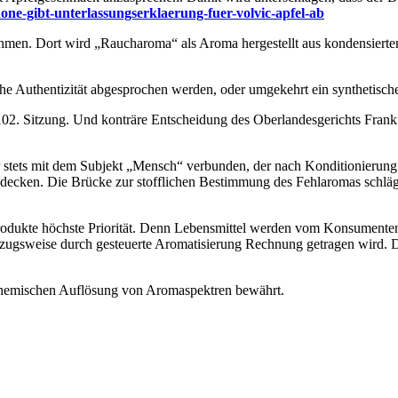
ne-gibt-unterlassungserklaerung-fuer-volvic-apfel-ab
men. Dort wird „Raucharoma“ als Aroma hergestellt aus kondensiertem
che Authentizität abgesprochen werden, oder umgekehrt ein synthetis
02. Sitzung. Und konträre Entscheidung des Oberlandesgerichts Fran
 stets mit dem Subjekt „Mensch“ verbunden, der nach Konditionierung
udecken. Die Brücke zur stofflichen Bestimmung des Fehlaromas schläg
Produkte höchste Priorität. Denn Lebensmittel werden vom Konsumente
orzugsweise durch gesteuerte Aromatisierung Rechnung getragen wird. D
chemischen Auflösung von Aromaspektren bewährt.